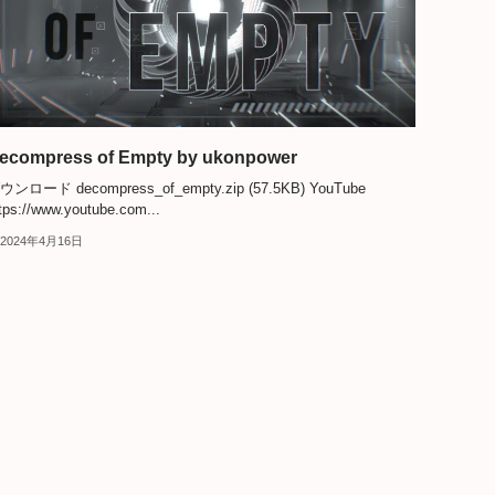
ecompress of Empty by ukonpower
ウンロード decompress_of_empty.zip (57.5KB) YouTube
tps://www.youtube.com...
2024年4月16日