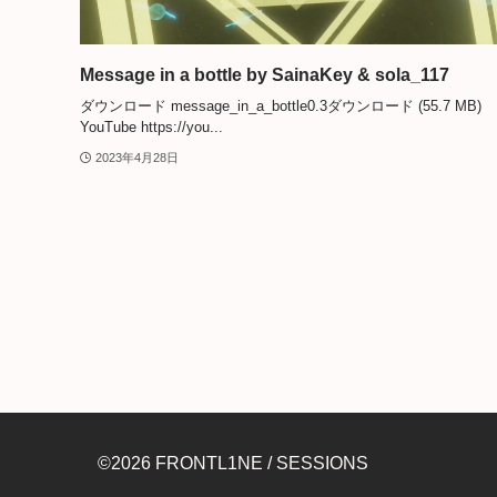
Message in a bottle by SainaKey & sola_117
ダウンロード message_in_a_bottle0.3ダウンロード (55.7 MB)
YouTube https://you...
2023年4月28日
©2026 FRONTL1NE / SESSIONS