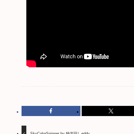
SkyColorSpinner by 独楽回しeddy