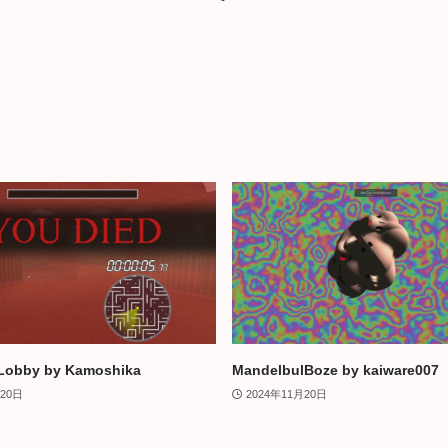
Lobby by Kamoshika
MandelbulBoze by kaiware007
月20日
2024年11月20日