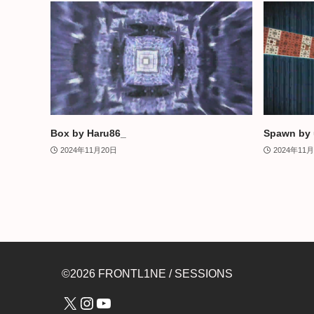
Box by Haru86_
Spawn by
2024年11月20日
2024年11
©2026 FRONTL1NE / SESSIONS
X
Instagram
YouTube