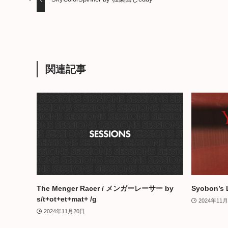
関連記事
The Menger Racer / メンガーレーサー by
Syobon’s 
s/t+ot+et+mat+ /g
2024年11
2024年11月20日