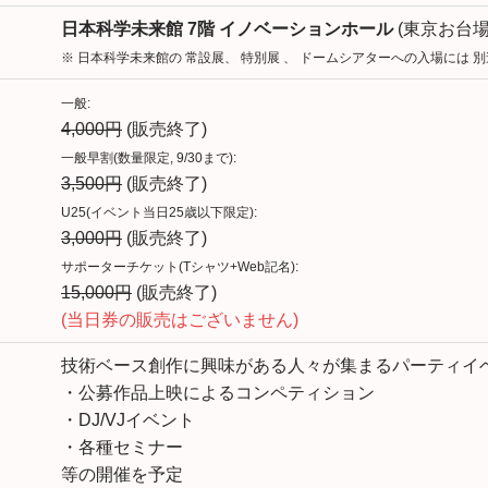
日本科学未来館 7階 イノベーションホール
(東京お台場
※ 日本科学未来館の 常設展、 特別展 、 ドームシアターへの入場には 別
一般:
4,000円
(販売終了)
一般早割(数量限定, 9/30まで):
3,500円
(販売終了)
U25(イベント当日25歳以下限定):
3,000円
(販売終了)
サポーターチケット(Tシャツ+Web記名):
15,000円
(販売終了)
(当日券の販売はございません)
技術ベース創作に興味がある人々が集まるパーティイ
・公募作品上映によるコンペティション
・DJ/VJイベント
・各種セミナー
等の開催を予定