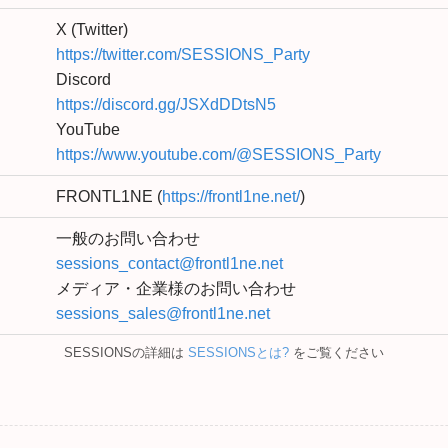
X (Twitter)
https://twitter.com/SESSIONS_Party
Discord
https://discord.gg/JSXdDDtsN5
YouTube
https://www.youtube.com/@SESSIONS_Party
FRONTL1NE (
https://frontl1ne.net/
)
一般のお問い合わせ
sessions_contact@frontl1ne.net
メディア・企業様のお問い合わせ
sessions_sales@frontl1ne.net
SESSIONSの詳細は
SESSIONSとは?
をご覧ください