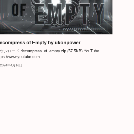
ecompress of Empty by ukonpower
ウンロード decompress_of_empty.zip (57.5KB) YouTube
tps://www.youtube.com...
2024年4月16日