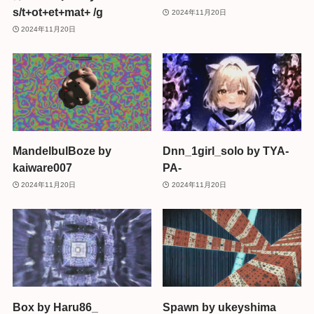
s/t+ot+et+mat+ /g
2024年11月20日
2024年11月20日
MandelbulBoze by
Dnn_1girl_solo by TYA-
kaiware007
PA-
2024年11月20日
2024年11月20日
Box by Haru86_
Spawn by ukeyshima