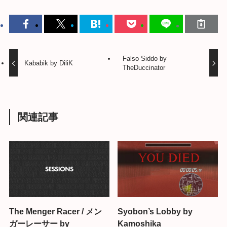
Falso Siddo by
Kababik by DiliK
TheDuccinator
関連記事
The Menger Racer / メン
Syobon’s Lobby by
ガーレーサー by
Kamoshika