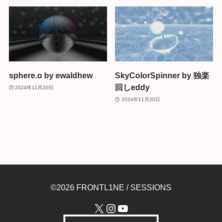
sphere.o by ewaldhew
SkyColorSpinner by 独楽
回しeddy
2024年11月20日
2024年11月20日
©2026 FRONTL1NE / SESSIONS
X
Instagram
YouTube