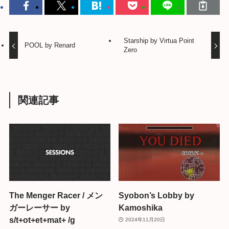
Starship by Virtua Point
POOL by Renard
Zero
関連記事
The Menger Racer / メン
Syobon’s Lobby by
ガーレーサー by
Kamoshika
s/t+ot+et+mat+ /g
2024年11月20日