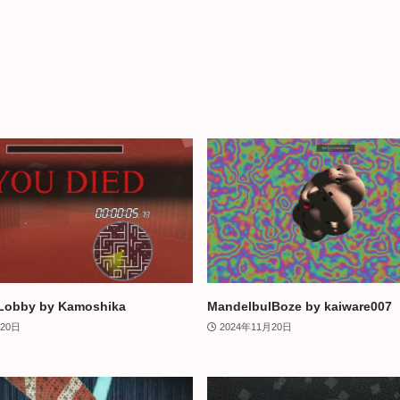
Lobby by Kamoshika
MandelbulBoze by kaiware007
月20日
2024年11月20日