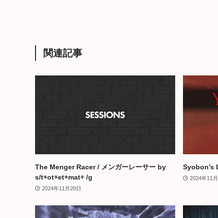
関連記事
The Menger Racer / メンガーレーサー by
Syobon’s 
s/t+ot+et+mat+ /g
2024年11
2024年11月20日