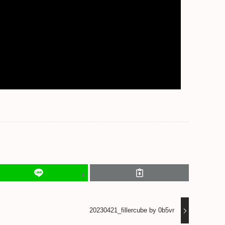
20230421_fillercube by 0b5vr